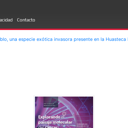
vacidad
Contacto
blo, una especie exótica invasora presente en la Huasteca