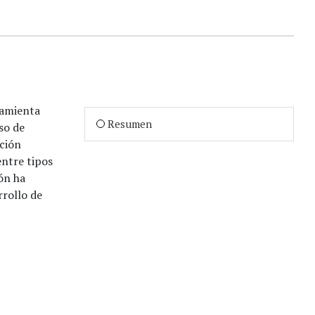
ramienta
Resumen
so de
ción
entre tipos
ón ha
rrollo de