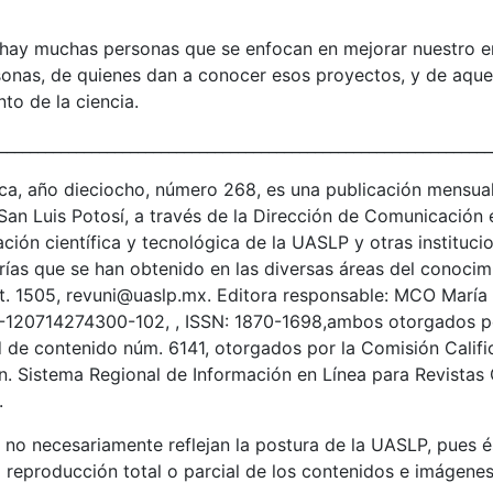
hay muchas personas que se enfocan en mejorar nuestro ento
sonas, de quienes dan a conocer esos proyectos, y de aque
o de la ciencia.
________________________________________________________________
 año dieciocho, número 268, es una publicación mensual
n Luis Potosí, a través de la Dirección de Comunicación e 
ción científica y tecnológica de la UASLP y otras instituci
rías que se han obtenido en las diversas áreas del conocim
xt. 1505, revuni@uaslp.mx. Editora responsable: MCO María 
120714274300-102, , ISSN: 1870-1698,ambos otorgados por
tud de contenido núm. 6141, otorgados por la Comisión Calif
n. Sistema Regional de Información en Línea para Revistas C
.
 no necesariamente reflejan la postura de la UASLP, pues é
 reproducción total o parcial de los contenidos e imágenes 