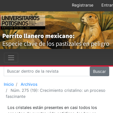
Registrarse
Entrar
Buscar
Inicio
Archivos
Núm. 275 (19): Crecimiento cristalino: un proceso
fascinante
Los cristales están presentes en casi todos los