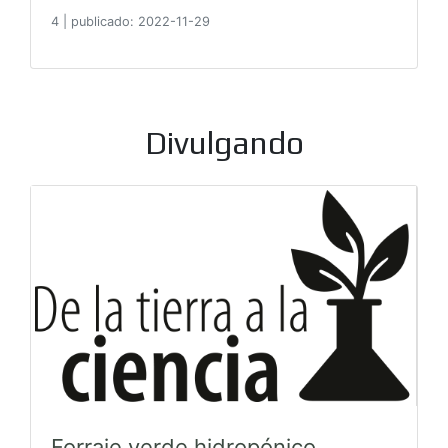
4
|
publicado: 2022-11-29
Divulgando
Forraje verde hidropónico,