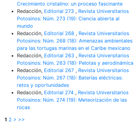
Crecimiento cristalino: un proceso fascinante
Redacción,
Editorial 273
,
Revista Universitarios
Potosinos: Núm. 273 (19): Ciencia abierta al
mundo
Redacción,
Editorial 268
,
Revista Universitarios
Potosinos: Núm. 268 (18): Amenazas ambientales
para las tortugas marinas en el Caribe mexicano
Redacción,
Editorial 263
,
Revista Universitarios
Potosinos: Núm. 263 (18): Pelotas y aerodinámica
Redacción,
Editorial 267
,
Revista Universitarios
Potosinos: Núm. 267 (18): Baterías eléctricas:
retos y oportunidades
Redacción,
Editorial 274
,
Revista Universitarios
Potosinos: Núm. 274 (19): Meteorización de las
rocas
1
2
>
>>